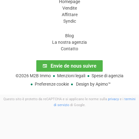
Homepage
Vendite
Affittare
Syndic
I nostri settori
Blog
La nostra agenzia
Contatto
Iscriviti alla nostra newsletter
Envie de nous suivre
©2026 M2B Immo
Menzioni legali
Spese di agenzia
Preferenze cookie
Design by
Apimo™
Questo sito è protetto da reCAPTCHA e si applicano le norme sulla
privacy
e i
termini
di servizio
di Google.