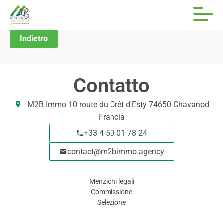
Indietro
Contatto
M2B Immo
10 route du Crêt d'Esty
74650
Chavanod
Francia
+33 4 50 01 78 24
contact@m2bimmo.agency
Menzioni legali
Commissione
Selezione
Navigazione