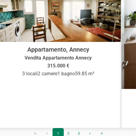
Appartamento, Annecy
Vendita Appartamento Annecy
315.000 €
3 locali
2 camere
1 bagno
59.85 m²
1
2
3